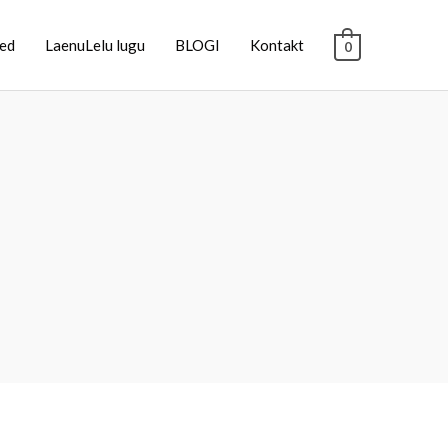
sed
LaenuLelu lugu
BLOGI
Kontakt
0