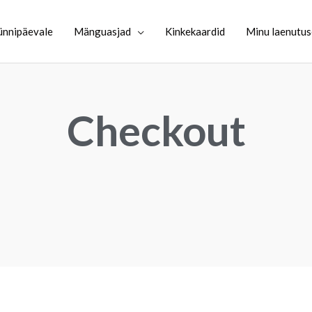
ünnipäevale
Mänguasjad
Kinkekaardid
Minu laenutu
Checkout