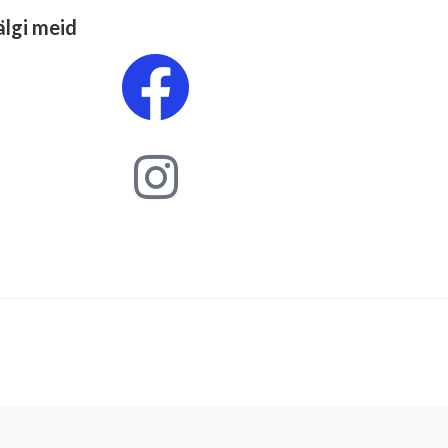
älgi meid