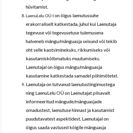
hüvitamist.
on õigus
laenutussuhe
LaenuLelu OÜ-l
erakorraliselt
katkestada,
juhul kui
Laenutaja
tegevuse või tegevusetuse tulemusena
halveneb
mängu/mänguasja
seisund või tekib
oht
selle
kaotsiminekuks, rikkumiseks või
kasutamiskõlbmatuks muutumiseks.
Laenutajal
on õigus
mängu/mänguasja
kasutamine katkestada
samadel põ
himõtetel.
Laenutaja
on tutvunud
laenutustingimustega
ning
LaenuLelu OÜ
on
Laenutajat
piisavalt
informeeritud
mängude/mänguasjade
omadus
test
,
laenutuse hinnast ja
kasutamist
puudutava
test
aspektidest
.
Laenutajal on
õigus saada
vastused kõigile
mänguasja