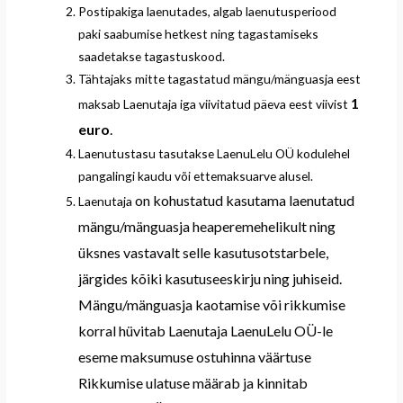
Postipakiga laenutades, algab laenutusperiood
paki saabumise hetkest ning tagastamiseks
saadetakse tagastuskood.
Tähtajaks mitte tagastatud mängu/mänguasja eest
1
maksab Laenutaja iga viivitatud päeva eest viivist
euro
.
Laenutustasu tasutakse LaenuLelu OÜ kodulehel
pangalingi kaudu või ettemaksuarve alusel.
on kohustatud
kasutama
laenutatud
Laenutaja
mängu/mänguasja
heaperemehelikult ning
üksnes vastav
alt
selle
kasutusotstarbe
le,
järgides kõiki kasutuseeskirju ning juhiseid.
Mängu/mänguasja
kaotamise või rikkumise
korral hüvitab Laenutaja LaenuLelu OÜ-le
eseme maksumuse ostuhinna väärtuse
Rikkumise ulatuse määrab ja kinnitab