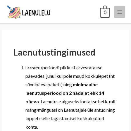
0
Laenutustingimused
perioodi pikkust arvestatakse
Laenutus
päevades
,
juhul kui pole muud kokkulepet
(nt
sünnipäevapakett) ning
minimaalne
laenutusperiood on 2 nädalat ehk 14
päeva
. Laenutuse alguseks loetakse hetk, mil
mäng/mänguasi on Laenutajale üle antud ning
lõppeb selle
tagastamisel kokkulepitud
kohta
.