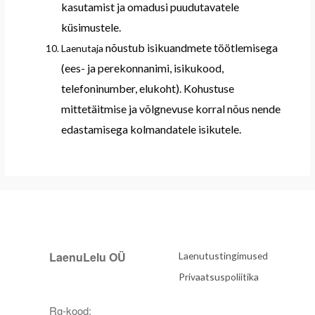
kasutamist ja omadusi puudutavatele
küsimustele
.
nõustub
isikuandmete töötlemisega
Laenutaja
(
ees- ja perekonnanimi, isikukood,
telefoninumber,
elukoht
). K
ohustuse
mittetäitmise ja võlgnevuse
korral nõus nende
edastamisega
kolmandatele isikutel
e.
LaenuLelu OÜ
Laenutustingimused
Privaatsuspoliitika
Rg-kood: