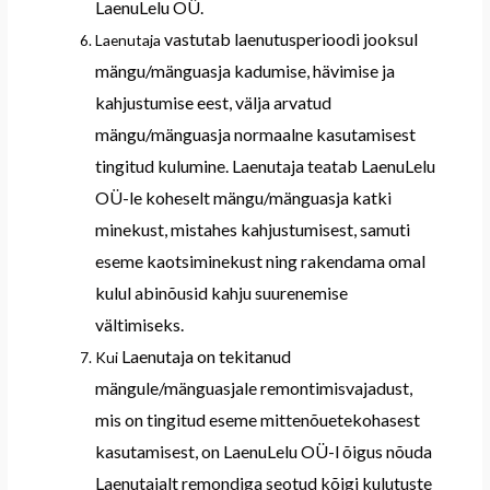
LaenuLelu OÜ.
vastutab
laenutusp
erioodi jooksul
Laenutaja
mängu/mänguasja
kadumise, hävimise ja
kahjustumise eest, välja arvatud
mängu/mänguasja
normaal
ne
kasutamisest
tingitud
kulumi
ne
.
Laenutaja teatab LaenuLelu
OÜ-le
koheselt
mängu/mänguasja
katki
minekust,
mistahes kahjustumisest, samuti
eseme kaotsiminekust ning rakendama omal
kulul abinõusid kahju suurenemise
vältimiseks
.
Laenutaja
on tekitanud
Kui
mängule/mänguasjale
remontimisvajadust,
mis on tingitud eseme mittenõuetekohasest
kasutamisest, on
LaenuLelu OÜ-l
õigus nõuda
Laenutajal
t remondiga seotud kõigi kulutuste