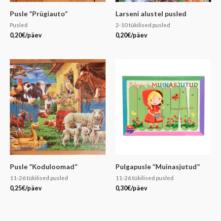
Pusle “Prügiauto”
Larseni alustel pusled
Pusled
2-10 tükilised pusled
0,20
€
/päev
0,20
€
/päev
Pusle “Koduloomad”
Pulgapusle “Muinasjutud”
11-26 tükilised pusled
11-26 tükilised pusled
0,25
€
/päev
0,30
€
/päev