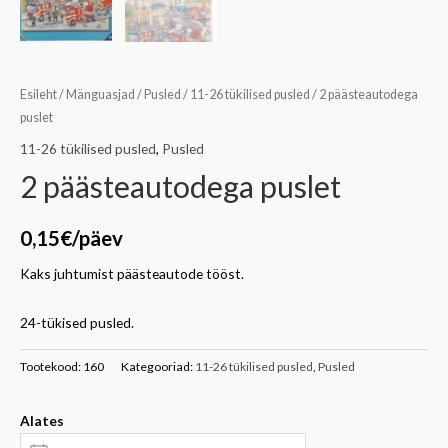
Esileht
/
Mänguasjad
/
Pusled
/
11-26 tükilised pusled
/ 2 päästeautodega
puslet
11-26 tükilised pusled
,
Pusled
2 päästeautodega puslet
0,15
€
/päev
Kaks juhtumist päästeautode tööst.
24-tükised pusled.
Tootekood:
160
Kategooriad:
11-26 tükilised pusled
,
Pusled
Alates