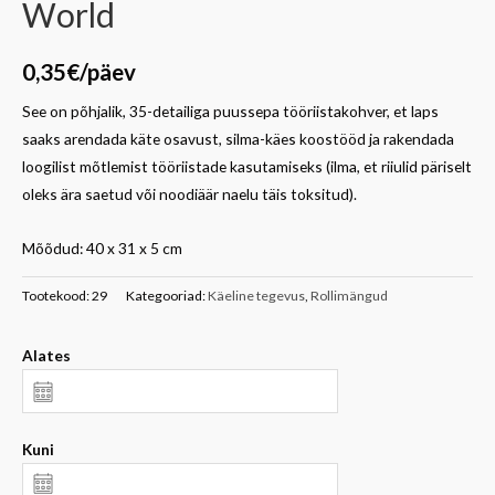
World
0,35
€
/päev
See on põhjalik, 35-detailiga puussepa tööriistakohver, et laps
saaks arendada käte osavust, silma-käes koostööd ja rakendada
loogilist mõtlemist tööriistade kasutamiseks (ilma, et riiulid päriselt
oleks ära saetud või noodiäär naelu täis toksitud).
Mõõdud: 40 x 31 x 5 cm
Tootekood:
29
Kategooriad:
Käeline tegevus
,
Rollimängud
Alates
Kuni