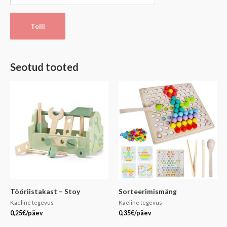
Telli
Seotud tooted
Tööriistakast – Stoy
Sorteerimismäng
Käeline tegevus
Käeline tegevus
0,25
€
/päev
0,35
€
/päev