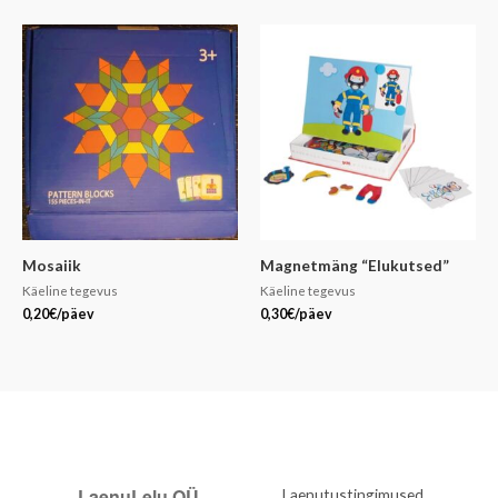
Mosaiik
Magnetmäng “Elukutsed”
Käeline tegevus
Käeline tegevus
0,20
€
/päev
0,30
€
/päev
LaenuLelu OÜ
Laenutustingimused