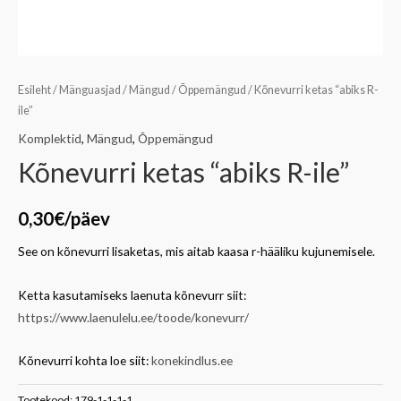
Esileht
/
Mänguasjad
/
Mängud
/
Õppemängud
/ Kõnevurri ketas “abiks R-
ile”
Komplektid
,
Mängud
,
Õppemängud
Kõnevurri ketas “abiks R-ile”
0,30
€
/päev
See on kõnevurri lisaketas, mis aitab kaasa r-hääliku kujunemisele.
Ketta kasutamiseks laenuta kõnevurr siit:
https://www.laenulelu.ee/toode/konevurr/
Kõnevurri kohta loe siit:
konekindlus.ee
Tootekood:
179-1-1-1-1