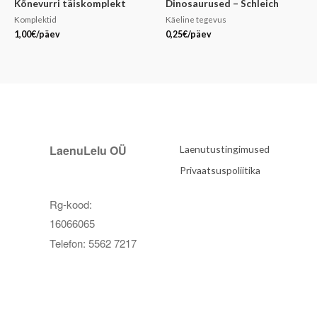
Kõnevurri täiskomplekt
Dinosaurused – Schleich
Komplektid
Käeline tegevus
1,00
€
/päev
0,25
€
/päev
LaenuLelu OÜ
Laenutustingimused
Privaatsuspoliitika
Rg-kood:
16066065
Telefon: 5562 7217