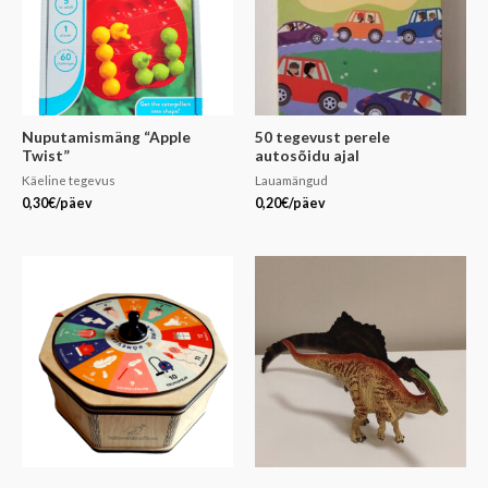
Nuputamismäng “Apple
50 tegevust perele
Twist”
autosõidu ajal
Käeline tegevus
Lauamängud
0,30
€
/päev
0,20
€
/päev