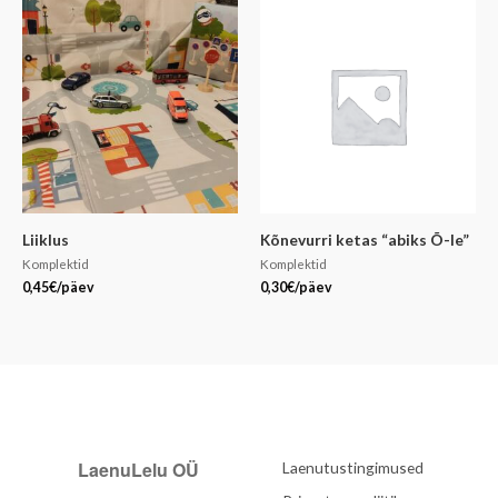
Liiklus
Kõnevurri ketas “abiks Õ-le”
Komplektid
Komplektid
0,45
€
/päev
0,30
€
/päev
LaenuLelu OÜ
Laenutustingimused