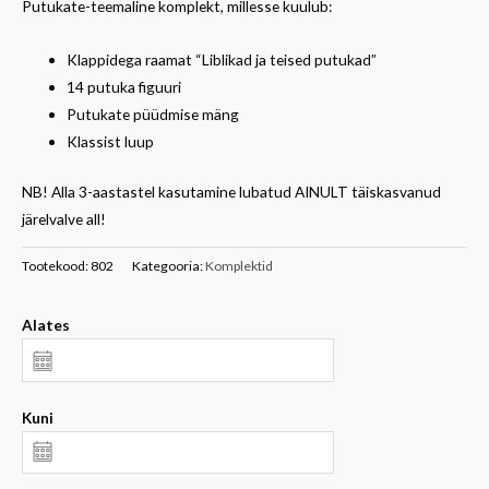
Putukate-teemaline komplekt, millesse kuulub:
Klappidega raamat “Liblikad ja teised putukad”
14 putuka figuuri
Putukate püüdmise mäng
Klassist luup
NB! Alla 3-aastastel kasutamine lubatud AINULT täiskasvanud
järelvalve all!
Tootekood:
802
Kategooria:
Komplektid
Alates
Kuni