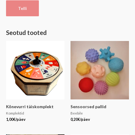
Telli
Seotud tooted
Kõnevurri täiskomplekt
Sensoorsed pallid
Komplektid
Beebile
1,00
€
/päev
0,20
€
/päev