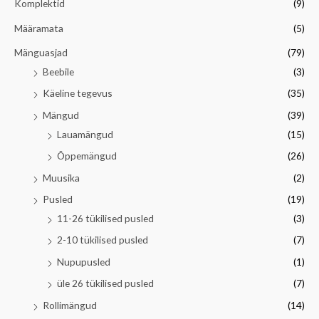
Komplektid
(9)
Määramata
(5)
Mänguasjad
(79)
Beebile
(3)
Käeline tegevus
(35)
Mängud
(39)
Lauamängud
(15)
Õppemängud
(26)
Muusika
(2)
Pusled
(19)
11-26 tükilised pusled
(3)
2-10 tükilised pusled
(7)
Nupupusled
(1)
üle 26 tükilised pusled
(7)
Rollimängud
(14)