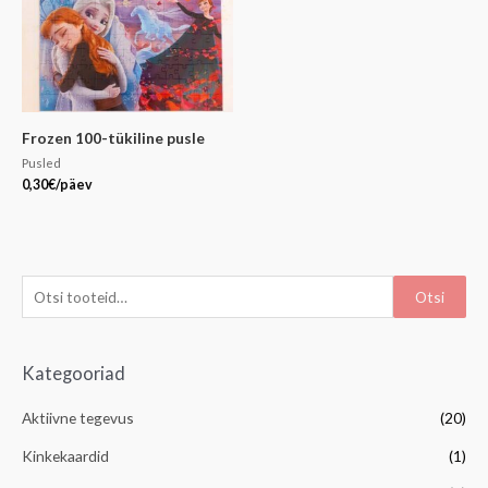
Frozen 100-tükiline pusle
Pusled
0,30
€
/päev
Otsi
Kategooriad
Aktiivne tegevus
(20)
Kinkekaardid
(1)