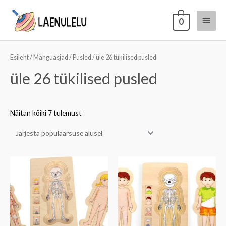
0
Esileht
/
Mänguasjad
/
Pusled
/ üle 26 tükilised pusled
üle 26 tükilised pusled
Näitan kõiki 7 tulemust