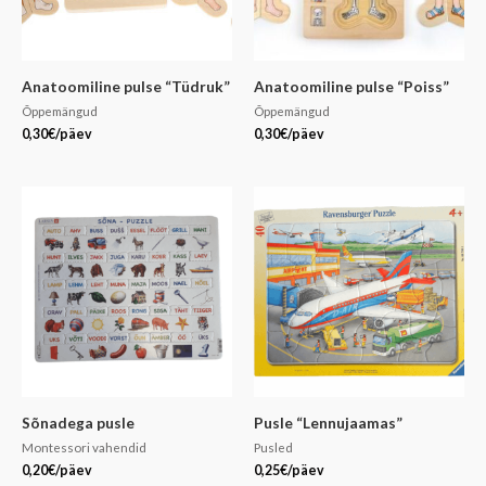
Anatoomiline pulse “Tüdruk”
Anatoomiline pulse “Poiss”
Õppemängud
Õppemängud
0,30
€
/päev
0,30
€
/päev
Sõnadega pusle
Pusle “Lennujaamas”
Montessori vahendid
Pusled
0,20
€
/päev
0,25
€
/päev