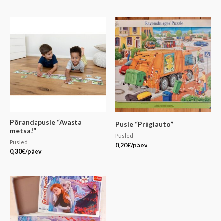
Põrandapusle “Avasta
Pusle “Prügiauto”
metsa!”
Pusled
Pusled
0,20
€
/päev
0,30
€
/päev