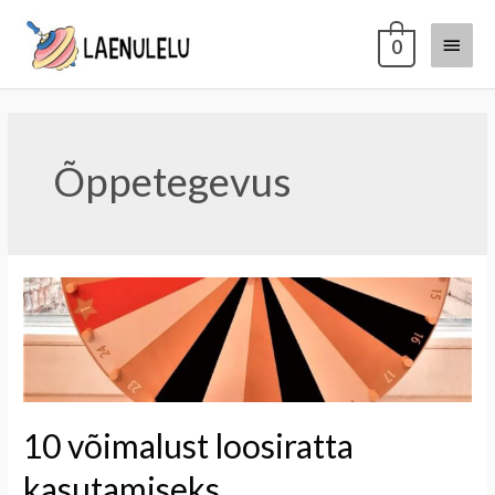
0
Õppetegevus
10 võimalust loosiratta
kasutamiseks.