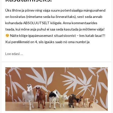
Üks lihtne ja põnev ning väga suure potentsiaaliga mänguvahend
on loosiratas (nimetame seda ka õnnerattaks), sest seda annab
kohandada ABSOLUUTSELT kõigele. Anna kommentaarides
teada, kui mõne asja puhul ei saa seda kasutada ja mõtleme välja!
Näite kõige igapäevasemast situatsioonist – kes katab laua!?!
Kui pereliikmeid on 4, siis igaüks saab nö oma numbri ja
Loe edasi …