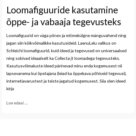
Loomafiguuride kasutamine
õppe- ja vabaaja tegevusteks
Loomafiguurid on väga põnev ja mitmekülgne mänguvahend ning
jagan siin kõikvõimalikke kasutusideid. LaenuLelu valikus on
Schleichi loomafiguurid, kuid ideed ja tegevused on universaalsed
ning sobivad ideaalselt ka Collecta jt loomadega tegevusteks.
Kasutusvõimaluste ideed pärinevad minu enda kogemusest nii
lapsevanema kui õpetajana (leiad ka õppekava põhiseid tegevusi),
internetiavarustest ja teiste jagatud kogemusest. Siia olen ideed
kirja
Loe edasi …